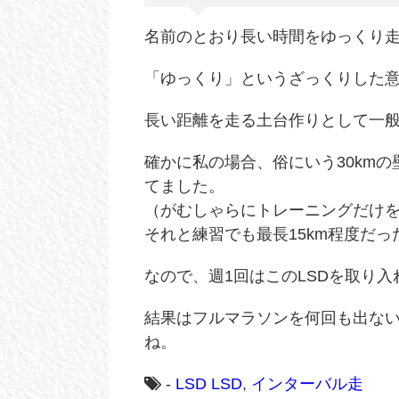
名前のとおり長い時間をゆっくり
「ゆっくり」というざっくりした
長い距離を走る土台作りとして一
確かに私の場合、俗にいう30km
てました。
（がむしゃらにトレーニングだけ
それと練習でも最長15km程度だ
なので、週1回はこのLSDを取り
結果はフルマラソンを何回も出な
ね。
-
LSD
LSD
,
インターバル走