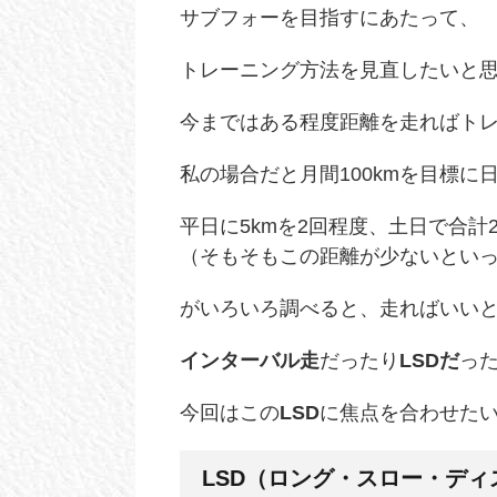
サブフォーを目指すにあたって、
トレーニング方法を見直したいと
今まではある程度距離を走ればト
私の場合だと月間100kmを目標
平日に5kmを2回程度、土日で合計2
（そもそもこの距離が少ないとい
がいろいろ調べると、走ればいい
インターバル走
だったり
LSDだ
っ
今回はこの
LSD
に焦点を合わせた
LSD（ロング・スロー・ディ