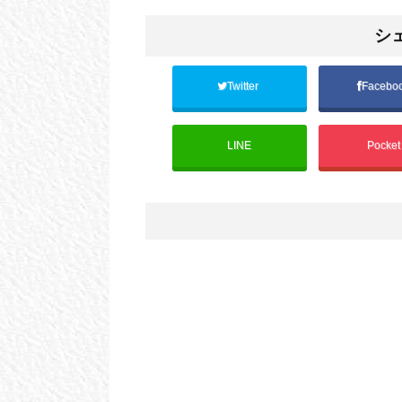
シ
Twitter
Facebo
LINE
Pocke