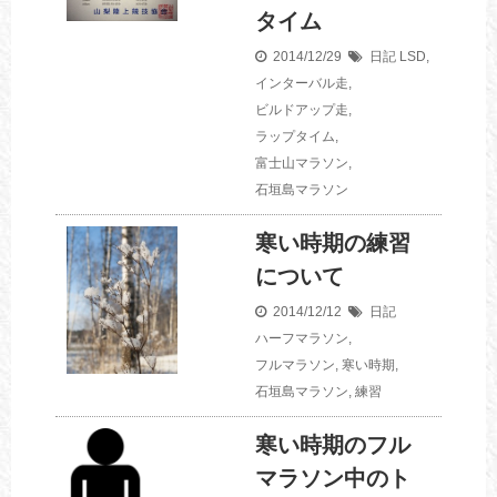
タイム
2014/12/29
日記
LSD
,
インターバル走
,
ビルドアップ走
,
ラップタイム
,
富士山マラソン
,
石垣島マラソン
寒い時期の練習
について
2014/12/12
日記
ハーフマラソン
,
フルマラソン
,
寒い時期
,
石垣島マラソン
,
練習
寒い時期のフル
マラソン中のト