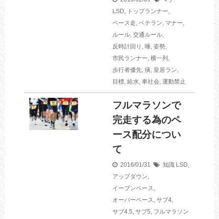
LSD
,
トップランナー
,
ペース走
,
ベテラン
,
マナー
,
ルール
,
交通ルール
,
反時計回り
,
唾
,
姿勢
,
市民ランナー
,
横一列
,
歩行者優先
,
痰
,
皇居ラン
,
目標
,
給水
,
車社会
,
運動禁止
フルマラソンで
完走する為のペ
ース配分につい
て
2016/01/31
知識
LSD
,
アップダウン
,
イーブンペース
,
オーバーペース
,
サブ4
,
サブ4.5
,
サブ5
,
フルマラソン