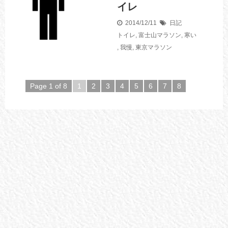
イレ
2014/12/11
日記
トイレ
,
富士山マラソン
,
寒い
,
我慢
,
東京マラソン
Page 1 of 8
1
2
3
4
5
6
7
8