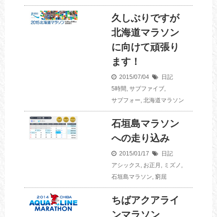
久しぶりですが
北海道マラソン
に向けて頑張り
ます！
2015/07/04
日記
5時間
,
サブファイブ
,
サブフォー
,
北海道マラソン
石垣島マラソン
への走り込み
2015/01/17
日記
アシックス
,
お正月
,
ミズノ
,
石垣島マラソン
,
窮屈
ちばアクアライ
ンマラソン