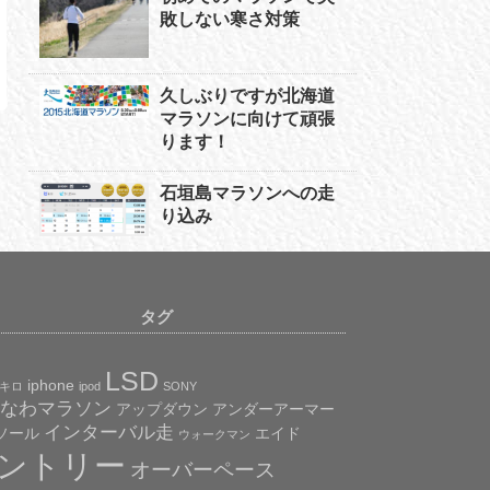
敗しない寒さ対策
久しぶりですが北海道
マラソンに向けて頑張
ります！
石垣島マラソンへの走
り込み
タグ
LSD
iphone
0キロ
ipod
SONY
なわマラソン
アップダウン
アンダーアーマー
インターバル走
ソール
エイド
ウォークマン
ントリー
オーバーペース