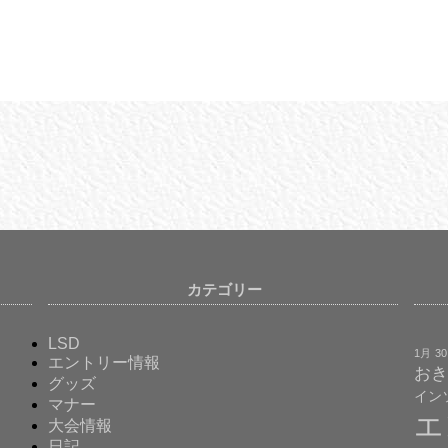
カテゴリー
LSD
1月
3
エントリー情報
おき
グッズ
イン
マナー
エ
大会情報
日記