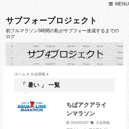
MENU
サブフォープロジェクト
初フルマラソン5時間の私がサブフォー達成するまでの
ログ
ホーム
>
大会情報
>
「 暑い 」 一覧
ちばアクアライ
ンマラソン
2015/01/07
大会情報