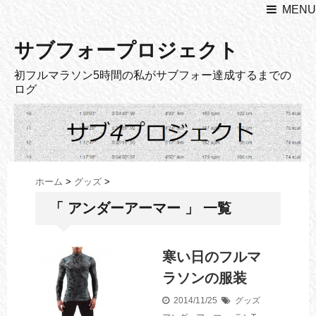
MENU
サブフォープロジェクト
初フルマラソン5時間の私がサブフォー達成するまでの
ログ
ホーム
>
グッズ
>
「 アンダーアーマー 」 一覧
寒い日のフルマ
ラソンの服装
2014/11/25
グッズ